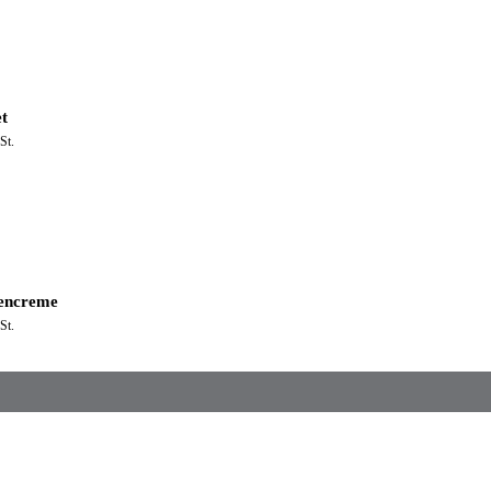
t
St.
encreme
St.