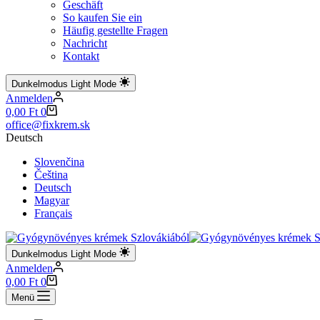
Geschäft
So kaufen Sie ein
Häufig gestellte Fragen
Nachricht
Kontakt
Dunkelmodus
Light Mode
Anmelden
Warenkorb
0,00
Ft
0
office@fixkrem.sk
Deutsch
Slovenčina
Čeština
Deutsch
Magyar
Français
Dunkelmodus
Light Mode
Anmelden
Warenkorb
0,00
Ft
0
Menü