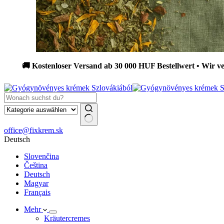
 Kostenloser Versand ab 30 000 HUF Bestellwert • Wir versenden
Keine
office@fixkrem.sk
Ergebnisse
Deutsch
Slovenčina
Čeština
Deutsch
Magyar
Français
Mehr
Kräutercremes