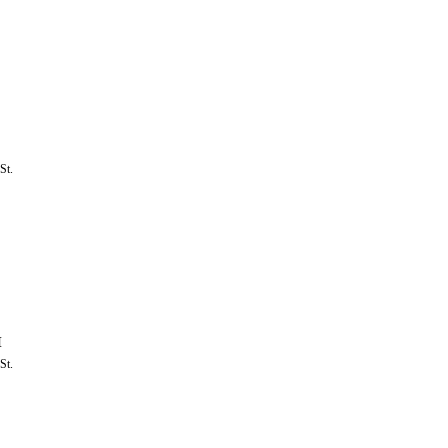
St.
H
St.