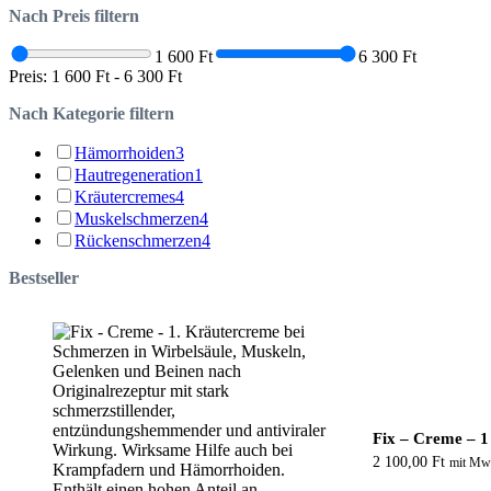
Nach Preis filtern
1 600 Ft
6 300 Ft
Preis:
1 600 Ft
-
6 300 Ft
Nach Kategorie filtern
Hämorrhoiden
3
Hautregeneration
1
Kräutercremes
4
Muskelschmerzen
4
Rückenschmerzen
4
Bestseller
Fix – Creme – 1
2 100,00
Ft
mit Mw