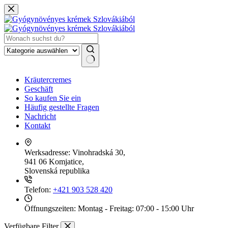
Zum
Inhalt
springen
Keine
Kräutercremes
Ergebnisse
Geschäft
So kaufen Sie ein
Häufig gestellte Fragen
Nachricht
Kontakt
Werksadresse:
Vinohradská 30,
941 06 Komjatice,
Slovenská republika
Telefon:
+421 903 528 420
Öffnungszeiten:
Montag - Freitag: 07:00 - 15:00 Uhr
Verfügbare Filter