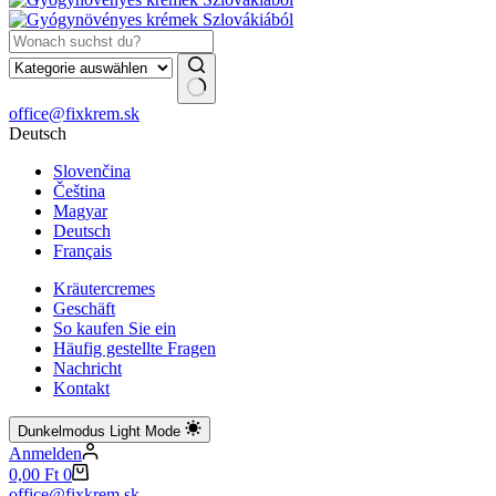
Keine
office@fixkrem.sk
Ergebnisse
Deutsch
Slovenčina
Čeština
Magyar
Deutsch
Français
Kräutercremes
Geschäft
So kaufen Sie ein
Häufig gestellte Fragen
Nachricht
Kontakt
Dunkelmodus
Light Mode
Anmelden
Warenkorb
0,00
Ft
0
office@fixkrem.sk