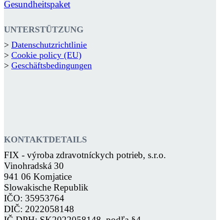
Gesundheitspaket
UNTERSTÜTZUNG
>
Datenschutzrichtlinie
>
Cookie policy (EU)
>
Geschäftsbedingungen
KONTAKTDETAILS
FIX - výroba zdravotníckych potrieb, s.r.o.
Vinohradská 30
941 06 Komjatice
Slowakische Republik
IČO: 35953764
DIČ: 2022058148
IČ DPH: SK2022058148, podľa §4