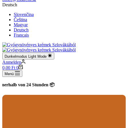
Deutsch
Slovenčina
Čeština
Magyar
Deutsch
Français
Dunkelmodus
Light Mode
Anmelden
Warenkorb
0,00
Ft
0
Menü
halb von 24 Stunden 📦