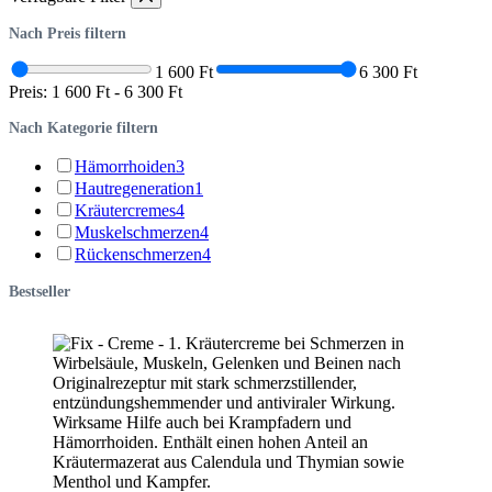
Nach Preis filtern
1 600 Ft
6 300 Ft
Preis:
1 600 Ft
-
6 300 Ft
Nach Kategorie filtern
Hämorrhoiden
3
Hautregeneration
1
Kräutercremes
4
Muskelschmerzen
4
Rückenschmerzen
4
Bestseller