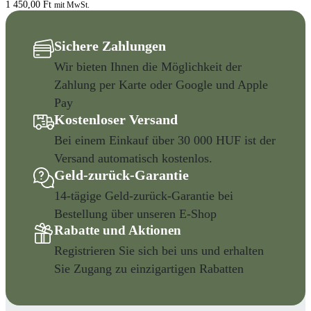
1 450,00
Ft
mit MwSt.
Sichere Zahlungen
Wir bieten Ihnen die Möglichkeit der
Zahlung per Karte oder Google und Apple
Pay
Kostenloser Versand
Bei einem Einkauf über 30 000 HUF ist der
Versand automatisch kostenlos.
Geld-zurück-Garantie
14-tägige Geld-zurück-Garantie bei
Bestellung über unseren E-Shop
Rabatte und Aktionen
Registrieren Sie sich bei uns und erhalten
Sie Zugang zu einzigartigen Rabatten