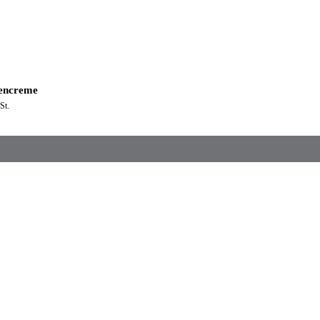
encreme
St.