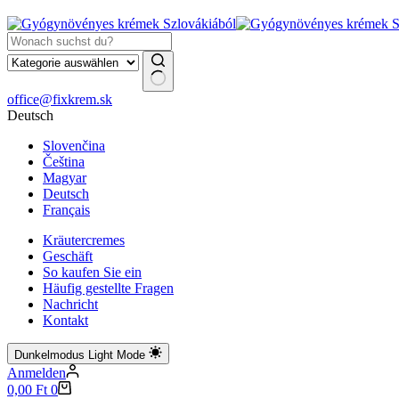
Keine
office@fixkrem.sk
Ergebnisse
Deutsch
Slovenčina
Čeština
Magyar
Deutsch
Français
Kräutercremes
Geschäft
So kaufen Sie ein
Häufig gestellte Fragen
Nachricht
Kontakt
Dunkelmodus
Light Mode
Anmelden
Warenkorb
0,00
Ft
0