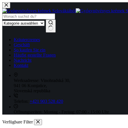
Zum
Inhalt
springen
Keine
Kräutercremes
Ergebnisse
Geschäft
So kaufen Sie ein
Häufig gestellte Fragen
Nachricht
Kontakt
Werksadresse:
Vinohradská 30,
941 06 Komjatice,
Slovenská republika
Telefon:
+421 903 528 420
Öffnungszeiten:
Montag - Freitag: 07:00 - 15:00 Uhr
Verfügbare Filter