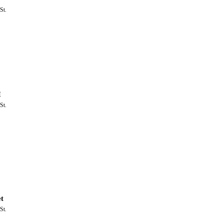
St.
H
St.
t
St.