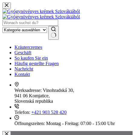
Zum
Inhalt
springen
Keine
Kräutercremes
Ergebnisse
Geschäft
So kaufen Sie ein
Häufig gestellte Fragen
Nachricht
Kontakt
Werksadresse:
Vinohradská 30,
941 06 Komjatice,
Slovenská republika
Telefon:
+421 903 528 420
Öffnungszeiten:
Montag - Freitag: 07:00 - 15:00 Uhr