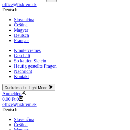
Keine
office@fixkrem.sk
Ergebnisse
Deutsch
Slovenčina
Čeština
Magyar
Deutsch
Français
Kräutercremes
Geschäft
So kaufen Sie ein
Häufig gestellte Fragen
Nachricht
Kontakt
Dunkelmodus
Light Mode
Anmelden
Warenkorb
0,00
Ft
0
office@fixkrem.sk
Deutsch
Slovenčina
Čeština
Magyar