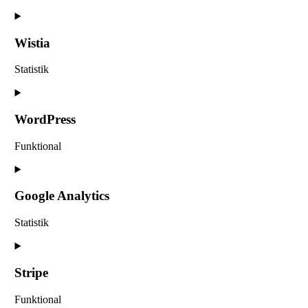
Consent
to
service
Wistia
woocommerce
Statistik
Consent
to
service
WordPress
wistia
Funktional
Consent
to
service
Google Analytics
wordpress
Statistik
Consent
to
service
Stripe
google-
analytics
Funktional