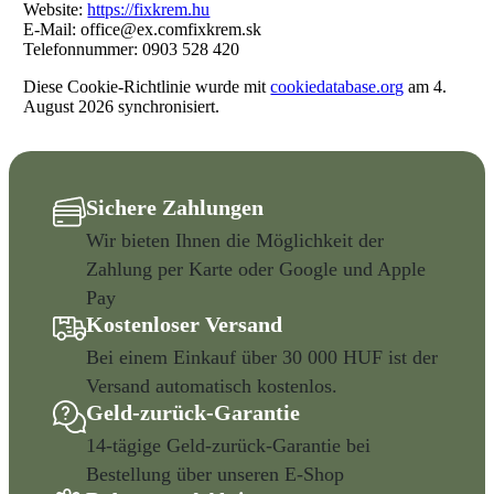
Website:
https://fixkrem.hu
E-Mail:
office@
ex.com
fixkrem.sk
Telefonnummer: 0903 528 420
Diese Cookie-Richtlinie wurde mit
cookiedatabase.org
am 4.
August 2026 synchronisiert.
Sichere Zahlungen
Wir bieten Ihnen die Möglichkeit der
Zahlung per Karte oder Google und Apple
Pay
Kostenloser Versand
Bei einem Einkauf über 30 000 HUF ist der
Versand automatisch kostenlos.
Geld-zurück-Garantie
14-tägige Geld-zurück-Garantie bei
Bestellung über unseren E-Shop