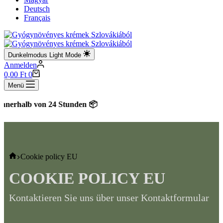
Deutsch
Français
Dunkelmodus
Light Mode
Anmelden
Warenkorb
0,00
Ft
0
Menü
rhalb von 24 Stunden 📦
Startseite
Cookie policy EU
COOKIE POLICY EU
Kontaktieren Sie uns über unser Kontaktformular