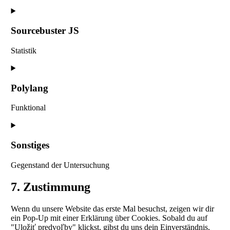
Consent
to
service
Sourcebuster JS
stripe
Statistik
Consent
to
service
Polylang
sourcebuster-
js
Funktional
Consent
to
service
Sonstiges
polylang
Gegenstand der Untersuchung
Consent
7. Zustimmung
to
service
Wenn du unsere Website das erste Mal besuchst, zeigen wir dir
sonstiges
ein Pop-Up mit einer Erklärung über Cookies. Sobald du auf
"Uložiť predvoľby" klickst, gibst du uns dein Einverständnis,