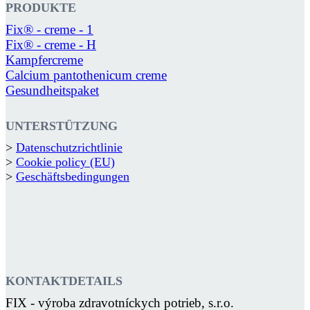
PRODUKTE
Fix® - creme - 1
Fix® - creme - H
Kampfercreme
Calcium pantothenicum creme
Gesundheitspaket
UNTERSTÜTZUNG
>
Datenschutzrichtlinie
>
Cookie policy (EU)
>
Geschäftsbedingungen
KONTAKTDETAILS
FIX - výroba zdravotníckych potrieb, s.r.o.