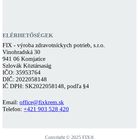
ELÉRHETŐSÉGEK
FIX - výroba zdravotníckych potrieb, s.r.o.
Vinohradská 30
941 06 Komjatice
Szlovák Köztársaság
IČO: 35953764
DIČ: 2022058148
IČ DPH: SK2022058148, podľa §4
Email:
office@fixkrem.sk
Telefon:
+421 903 528 420
Copyright © 2025 FIX®