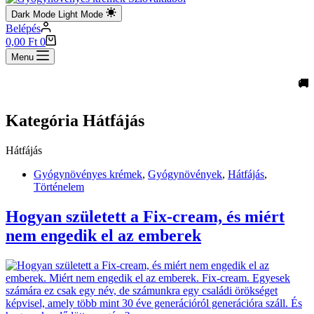
Dark Mode
Light Mode
Belépés
Shopping
0,00
Ft
0
cart
Menu
🚚 In
Kategória
Hátfájás
Hátfájás
Gyógynövényes krémek
,
Gyógynövények
,
Hátfájás
,
Történelem
Hogyan született a Fix-cream, és miért
nem engedik el az emberek