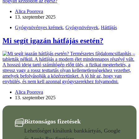
Alica Poorova
13. szeptember 2025
Gyógynövényes krémek
,
Gyógynövények
,
Hátfájás
Mi segít igazán hátfájás esetén?
Alica Poorova
13. szeptember 2025
Biztonságos fizetések
Lehetőséget kínálunk bankkártyás, Google
és Apple Pay fizetésre