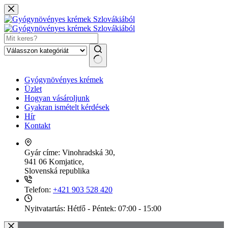
Skip
to
content
No
Gyógynövényes krémek
results
Üzlet
Hogyan vásároljunk
Gyakran ismételt kérdések
Hír
Kontakt
Gyár címe:
Vinohradská 30,
941 06 Komjatice,
Slovenská republika
Telefon:
+421 903 528 420
Nyitvatartás:
Hétfő - Péntek: 07:00 - 15:00