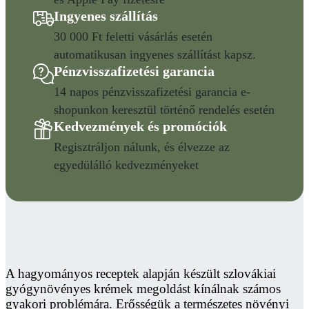
Ingyenes szállítás
30 000 Ft feletti vásárlás esetén
automatikusan ingyenes szállítást kapsz.
Pénzvisszafizetési garancia
14 napos pénzvisszafizetési garancia e-
shopunkon keresztül történő rendelés esetén
Kedvezmények és promóciók
Regisztráljon nálunk, és élvezze az
egyedülálló kedvezményeket
A hagyományos receptek alapján készült szlovákiai
gyógynövényes krémek megoldást kínálnak számos
gyakori problémára. Erősségük a természetes növényi