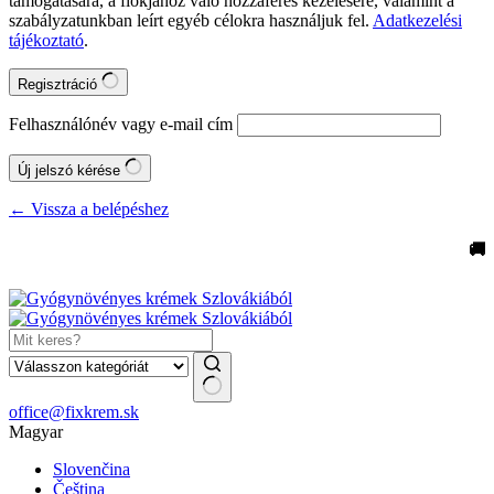
támogatására, a fiókjához való hozzáférés kezelésére, valamint a
szabályzatunkban leírt egyéb célokra használjuk fel.
Adatkezelési
tájékoztató
.
Regisztráció
Felhasználónév vagy e-mail cím
Új jelszó kérése
← Vissza a belépéshez
🚚 In
No
office@fixkrem.sk
results
Magyar
Slovenčina
Čeština