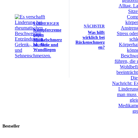
VORHERIGER
NÄCHSTER
Kampfercreme
Was hilft
gegen
wirklich bei
Muskelschmerz
Rückenschmerz
en, Akne und
en?
Wundliegen
Bestseller