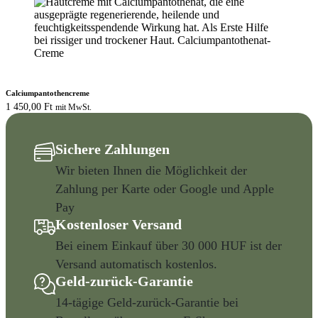
Calciumpantothencreme
1 450,00
Ft
mit MwSt.
Sichere Zahlungen
Wir bieten Ihnen die Möglichkeit der
Zahlung per Karte oder Google und Apple
Pay
Kostenloser Versand
Bei einem Einkauf über 30 000 HUF ist der
Versand automatisch kostenlos.
Geld-zurück-Garantie
14-tägige Geld-zurück-Garantie bei