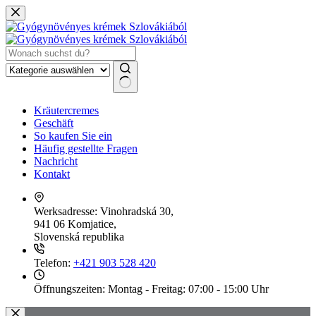
Zum
Inhalt
springen
Keine
Kräutercremes
Ergebnisse
Geschäft
So kaufen Sie ein
Häufig gestellte Fragen
Nachricht
Kontakt
Werksadresse:
Vinohradská 30,
941 06 Komjatice,
Slovenská republika
Telefon:
+421 903 528 420
Öffnungszeiten:
Montag - Freitag: 07:00 - 15:00 Uhr