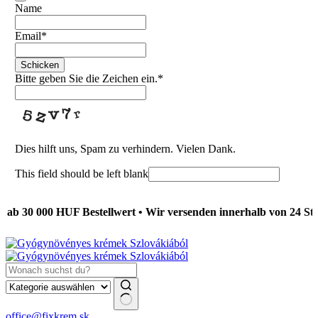
Name
Email
*
Schicken
Bitte geben Sie die Zeichen ein.
*
Dies hilft uns, Spam zu verhindern. Vielen Dank.
This field should be left blank
 000 HUF Bestellwert • Wir versenden innerhalb von 24 Stunden 
Keine
office@fixkrem.sk