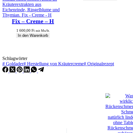
Fix – Creme – H
1 600,00
Ft
mit MwSt.
In den Warenkorb
Schlagwörter
#
Goldader
#
Herstellung von Kräutercreme
#
Originalrezept