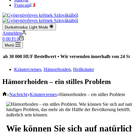
Français
Dunkelmodus
Light Mode
Anmelden
Warenkorb
0,00
Ft
0
Menü
 000 HUF Bestellwert • Wir versenden innerhalb von 24 Stunden 
Kräutercremes
,
Hämorrhoiden
,
Heilkräuter
Hämorrhoiden – ein stilles Problem
Startseite
Nachricht
Kräutercremes
Hämorrhoiden – ein stilles Problem
Wie können Sie sich auf natürlich