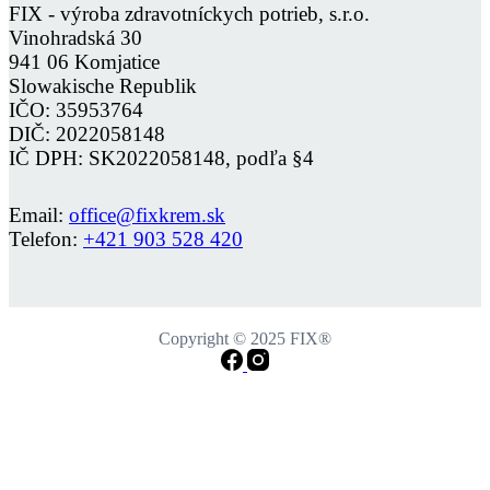
FIX - výroba zdravotníckych potrieb, s.r.o.
Vinohradská 30
941 06 Komjatice
Slowakische Republik
IČO: 35953764
DIČ: 2022058148
IČ DPH: SK2022058148, podľa §4
Email:
office@fixkrem.sk
Telefon:
+421 903 528 420
Copyright © 2025 FIX®