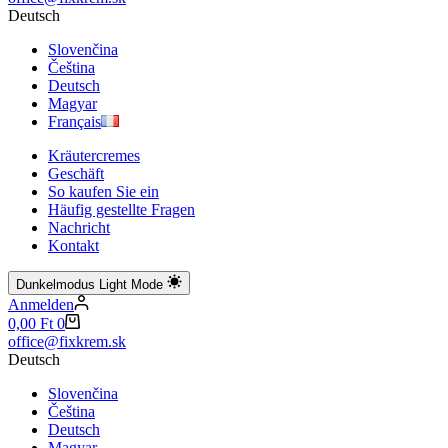
Ergebnisse
Deutsch
Slovenčina
Čeština
Deutsch
Magyar
Français
Kräutercremes
Geschäft
So kaufen Sie ein
Häufig gestellte Fragen
Nachricht
Kontakt
Dunkelmodus
Light Mode
Anmelden
Warenkorb
0,00
Ft
0
office@fixkrem.sk
Deutsch
Slovenčina
Čeština
Deutsch
Magyar