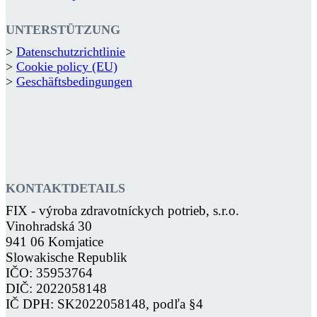
UNTERSTÜTZUNG
>
Datenschutzrichtlinie
>
Cookie policy (EU)
>
Geschäftsbedingungen
KONTAKTDETAILS
FIX - výroba zdravotníckych potrieb, s.r.o.
Vinohradská 30
941 06 Komjatice
Slowakische Republik
IČO: 35953764
DIČ: 2022058148
IČ DPH: SK2022058148, podľa §4