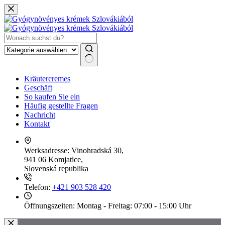
Zum
Inhalt
springen
Keine
Kräutercremes
Ergebnisse
Geschäft
So kaufen Sie ein
Häufig gestellte Fragen
Nachricht
Kontakt
Werksadresse:
Vinohradská 30,
941 06 Komjatice,
Slovenská republika
Telefon:
+421 903 528 420
Öffnungszeiten:
Montag - Freitag: 07:00 - 15:00 Uhr