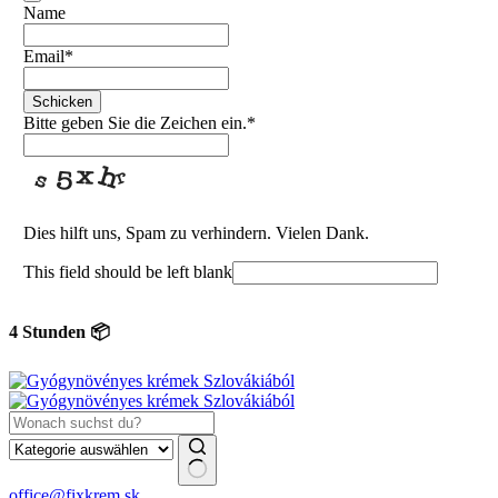
Name
Email
*
Schicken
Bitte geben Sie die Zeichen ein.
*
Dies hilft uns, Spam zu verhindern. Vielen Dank.
This field should be left blank
unden 📦
Keine
office@fixkrem.sk