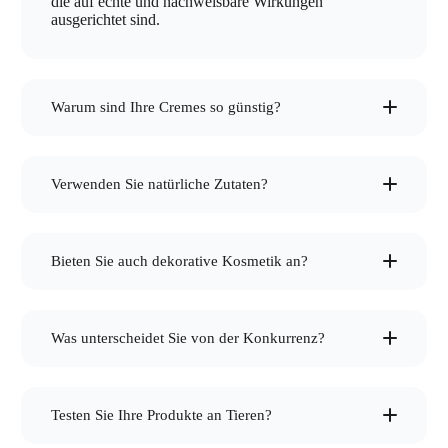
die auf echte und nachweisbare Wirkungen
ausgerichtet sind.
Warum sind Ihre Cremes so günstig?
stellen alle
unsere Produkte selbst her.
Verwenden Sie natürliche Zutaten?
einzigartige Kräuterextrakte
Bieten Sie auch dekorative Kosmetik an?
Spezialcremes
Was unterscheidet Sie von der Konkurrenz?
nicht zu
kopieren
Testen Sie Ihre Produkte an Tieren?
Kräuterextrakten