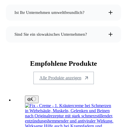
tierfreundlich
Ist Ihr Unternehmen umweltfreundlich?
vollständig recycelbare Verpackungen
Sind Sie ein slowakisches Unternehmen?
100% slowakischer Hersteller
Aluminiumtuben
seit 1989
Empfohlene Produkte
echte Wirkung
Alle Produkte anzeigen