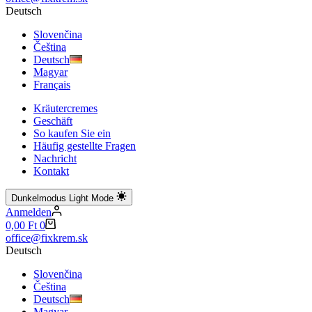
Ergebnisse
Deutsch
Slovenčina
Čeština
Deutsch
Magyar
Français
Kräutercremes
Geschäft
So kaufen Sie ein
Häufig gestellte Fragen
Nachricht
Kontakt
Dunkelmodus
Light Mode
Anmelden
Warenkorb
0,00
Ft
0
office@fixkrem.sk
Deutsch
Slovenčina
Čeština
Deutsch
Magyar