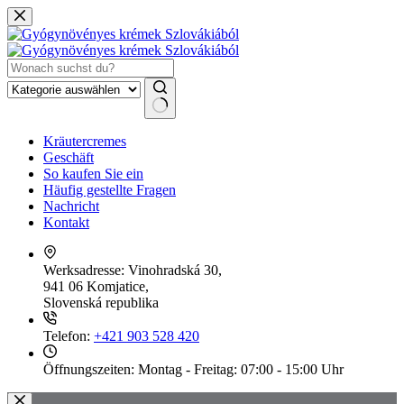
Zum
Inhalt
springen
Keine
Kräutercremes
Ergebnisse
Geschäft
So kaufen Sie ein
Häufig gestellte Fragen
Nachricht
Kontakt
Werksadresse:
Vinohradská 30,
941 06 Komjatice,
Slovenská republika
Telefon:
+421 903 528 420
Öffnungszeiten:
Montag - Freitag: 07:00 - 15:00 Uhr