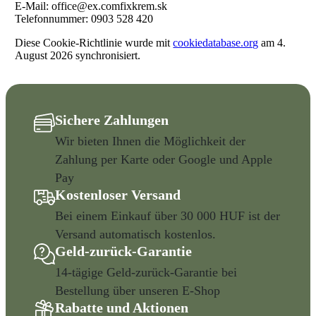
E-Mail:
office@
ex.com
fixkrem.sk
Telefonnummer: 0903 528 420
Diese Cookie-Richtlinie wurde mit
cookiedatabase.org
am 4.
August 2026 synchronisiert.
Sichere Zahlungen
Wir bieten Ihnen die Möglichkeit der
Zahlung per Karte oder Google und Apple
Pay
Kostenloser Versand
Bei einem Einkauf über 30 000 HUF ist der
Versand automatisch kostenlos.
Geld-zurück-Garantie
14-tägige Geld-zurück-Garantie bei
Bestellung über unseren E-Shop
Rabatte und Aktionen