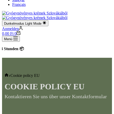
Français
Dunkelmodus
Light Mode
Anmelden
Warenkorb
0,00
Ft
0
Menü
tunden 📦
Startseite
Cookie policy EU
COOKIE POLICY EU
Kontaktieren Sie uns über unser Kontaktformular