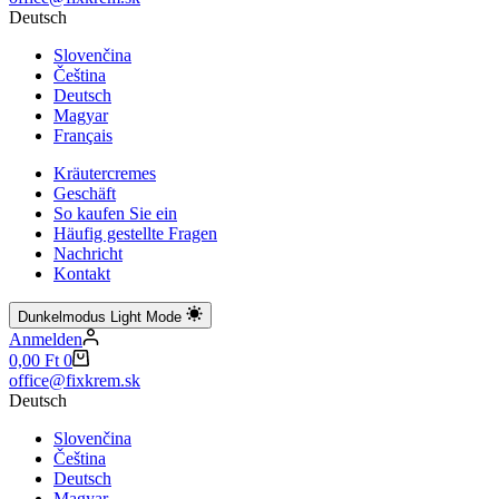
Ergebnisse
Deutsch
Slovenčina
Čeština
Deutsch
Magyar
Français
Kräutercremes
Geschäft
So kaufen Sie ein
Häufig gestellte Fragen
Nachricht
Kontakt
Dunkelmodus
Light Mode
Anmelden
Warenkorb
0,00
Ft
0
office@fixkrem.sk
Deutsch
Slovenčina
Čeština
Deutsch
Magyar