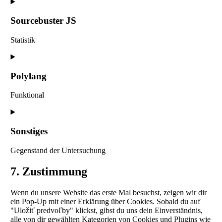
Consent
to
service
Sourcebuster JS
stripe
Statistik
Consent
to
service
Polylang
sourcebuster-
js
Funktional
Consent
to
service
Sonstiges
polylang
Gegenstand der Untersuchung
Consent
7. Zustimmung
to
service
Wenn du unsere Website das erste Mal besuchst, zeigen wir dir
sonstiges
ein Pop-Up mit einer Erklärung über Cookies. Sobald du auf
"Uložiť predvoľby" klickst, gibst du uns dein Einverständnis,
alle von dir gewählten Kategorien von Cookies und Plugins wie