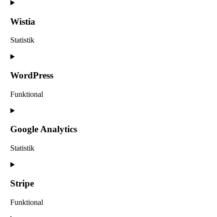
Consent
to
service
Wistia
woocommerce
Statistik
Consent
to
service
WordPress
wistia
Funktional
Consent
to
service
Google Analytics
wordpress
Statistik
Consent
to
service
Stripe
google-
analytics
Funktional