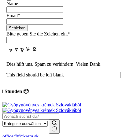
Name
Email
*
Schicken
Bitte geben Sie die Zeichen ein.
*
Dies hilft uns, Spam zu verhindern. Vielen Dank.
This field should be left blank
tunden 📦
Keine
office@fixkrem.sk