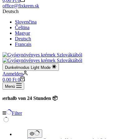
0,00
Ft
0
office@fixkrem.sk
Deutsch
Slovenčina
Čeština
Magyar
Deutsch
Français
Dunkelmodus
Light Mode
Anmelden
Warenkorb
0,00
Ft
0
Menü
halb von 24 Stunden 📦
Filter