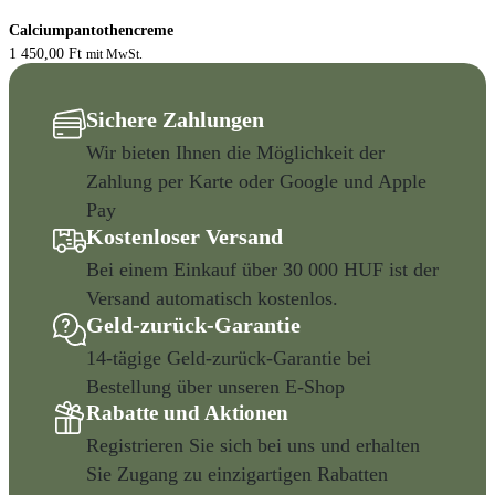
Calciumpantothencreme
1 450,00
Ft
mit MwSt.
Sichere Zahlungen
Wir bieten Ihnen die Möglichkeit der
Zahlung per Karte oder Google und Apple
Pay
Kostenloser Versand
Bei einem Einkauf über 30 000 HUF ist der
Versand automatisch kostenlos.
Geld-zurück-Garantie
14-tägige Geld-zurück-Garantie bei
Bestellung über unseren E-Shop
Rabatte und Aktionen
Registrieren Sie sich bei uns und erhalten
Sie Zugang zu einzigartigen Rabatten