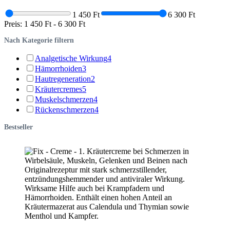
1 450 Ft
6 300 Ft
Preis:
1 450 Ft
-
6 300 Ft
Nach Kategorie filtern
Analgetische Wirkung
4
Hämorrhoiden
3
Hautregeneration
2
Kräutercremes
5
Muskelschmerzen
4
Rückenschmerzen
4
Bestseller