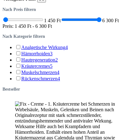
Nach Preis filtern
1 450 Ft
6 300 Ft
Preis:
1 450 Ft
-
6 300 Ft
Nach Kategorie filtern
Analgetische Wirkung
4
Hämorrhoiden
3
Hautregeneration
2
Kräutercremes
5
Muskelschmerzen
4
Rückenschmerzen
4
Bestseller