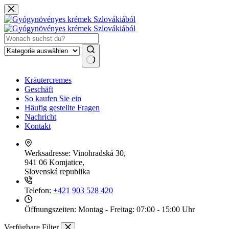
Zum
Inhalt
springen
Keine
Kräutercremes
Ergebnisse
Geschäft
So kaufen Sie ein
Häufig gestellte Fragen
Nachricht
Kontakt
Werksadresse:
Vinohradská 30,
941 06 Komjatice,
Slovenská republika
Telefon:
+421 903 528 420
Öffnungszeiten:
Montag - Freitag: 07:00 - 15:00 Uhr
Verfügbare Filter