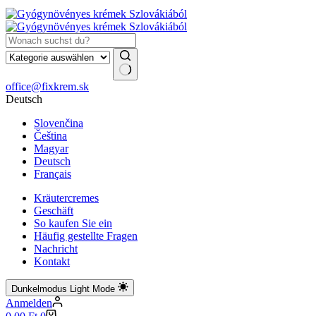
Keine
office@fixkrem.sk
Ergebnisse
Deutsch
Slovenčina
Čeština
Magyar
Deutsch
Français
Kräutercremes
Geschäft
So kaufen Sie ein
Häufig gestellte Fragen
Nachricht
Kontakt
Dunkelmodus
Light Mode
Anmelden
Warenkorb