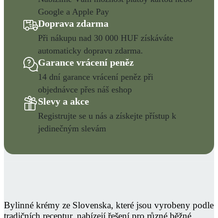
Google a Apple Pay
Doprava zdarma
Při nákupu nad 30 000 HUF získáváte
automaticky dopravu zdarma.
Garance vrácení peněz
14 dní garance vrácení peněz při
objednávce přes náš eshop
Slevy a akce
Registrujte se u nás a získejte přístup k
jedinečným slevám
Bylinné krémy ze Slovenska, které jsou vyrobeny podle
tradičních receptur, nabízejí řešení pro různé běžné