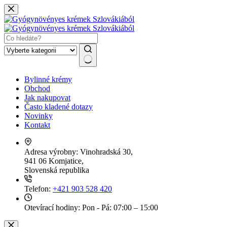
Skip
to
content
No
Bylinné krémy
results
Obchod
Jak nakupovat
Často kladené dotazy
Novinky
Kontakt
Adresa výrobny:
Vinohradská 30,
941 06 Komjatice,
Slovenská republika
Telefon:
+421 903 528 420
Otevírací hodiny:
Pon - Pá: 07:00 – 15:00