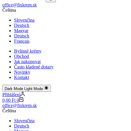
No
office@fixkrem.sk
results
Čeština
Slovenčina
Deutsch
Magyar
Deutsch
Français
Bylinné krémy
Obchod
Jak nakupovat
Často kladené dotazy
Novinky
Kontakt
Dark Mode
Light Mode
Přihlášení
Shopping
0,00
Ft
0
cart
office@fixkrem.sk
Čeština
Slovenčina
Deutsch