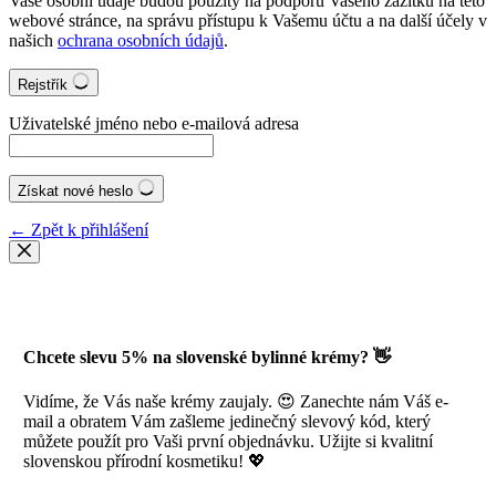
Vaše osobní údaje budou použity na podporu Vašeho zážitku na této
webové stránce, na správu přístupu k Vašemu účtu a na další účely v
našich
ochrana osobních údajů
.
Rejstřík
Uživatelské jméno nebo e-mailová adresa
Získat nové heslo
← Zpět k přihlášení
Chcete slevu 5% na slovenské bylinné krémy? 👋
Vidíme, že Vás naše krémy zaujaly. 😍 Zanechte nám Váš e-
mail a obratem Vám zašleme jedinečný slevový kód, který
můžete použít pro Vaši první objednávku. Užijte si kvalitní
slovenskou přírodní kosmetiku! 💖