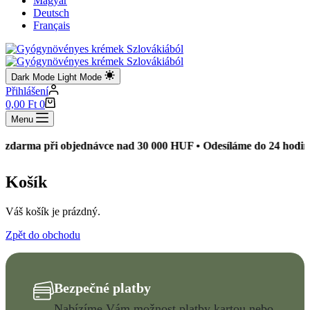
Magyar
Deutsch
Français
Dark Mode
Light Mode
Přihlášení
Shopping
0,00
Ft
0
cart
Menu
darma při objednávce nad 30 000 HUF • Odesíláme do 24 hodin 
Košík
Váš košík je prázdný.
Zpět do obchodu
Bezpečné platby
Nabízíme Vám možnost platby kartou nebo