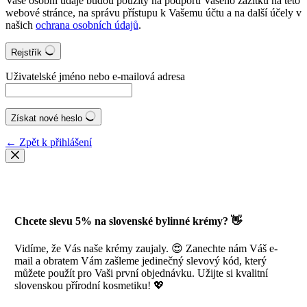
Vaše osobní údaje budou použity na podporu Vašeho zážitku na této
webové stránce, na správu přístupu k Vašemu účtu a na další účely v
našich
ochrana osobních údajů
.
Rejstřík
Uživatelské jméno nebo e-mailová adresa
Získat nové heslo
← Zpět k přihlášení
Chcete slevu 5% na slovenské bylinné krémy? 👋
Vidíme, že Vás naše krémy zaujaly. 😍 Zanechte nám Váš e-
mail a obratem Vám zašleme jedinečný slevový kód, který
můžete použít pro Vaši první objednávku. Užijte si kvalitní
slovenskou přírodní kosmetiku! 💖