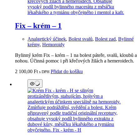
Fix – krém – 1
Analgetický účinek
,
Bolest svalů
,
Bolest zad
,
Bylinné
krémy
,
Hemoroidy
Bylinný krém Fix – krém – 1 na bolest páteře, svalů, kloubů a
nohou. Účinná pomoc i při křečových žilách a hemeroidech.
2 100,00
Ft
Přidat do košíku
s DPH