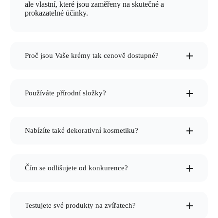
ale vlastní, které jsou zaměřeny na skutečné a
prokazatelné účinky.
Proč jsou Vaše krémy tak cenově dostupné?
vyrábíme sami
Používáte přírodní složky?
unikátní bylinné extrakty
Nabízíte také dekorativní kosmetiku?
specializované krémy
Čím se odlišujete od konkurence?
nekopírujeme
Testujete své produkty na zvířatech?
bylinných extraktů