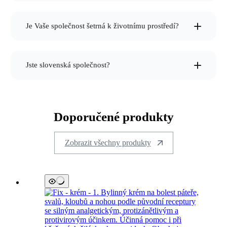
šetrní ke zvířatům
Je Vaše společnost šetrná k životnímu prostředí?
plně
recyklovatelné
Jste slovenská společnost?
100% slovenský výrobce
hliníkových tub
od roku 1989
Doporučené produkty
zákazníci
rádi vracejí
Zobrazit všechny produkty