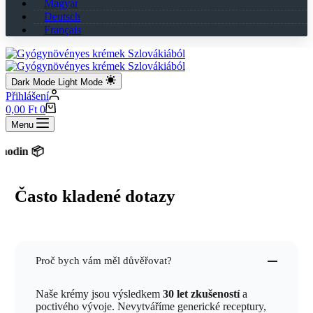
Magyar
Deutsch
Français
Dark Mode
Light Mode
Přihlášení
Shopping
0,00
Ft
0
cart
Menu
 📦
Často kladené dotazy
Proč bych vám měl důvěřovat?
Naše krémy jsou výsledkem
30 let zkušeností
a
poctivého vývoje. Nevytváříme generické receptury,