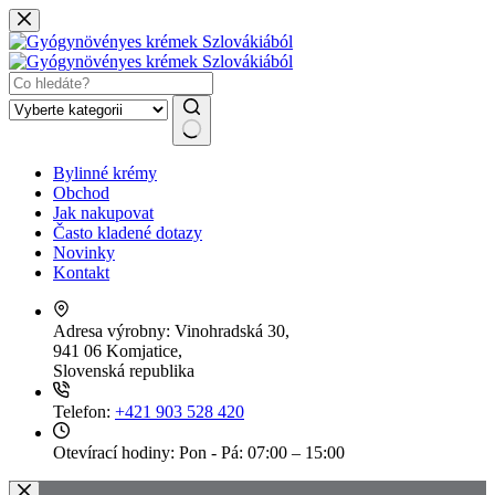
Skip
to
content
No
Bylinné krémy
results
Obchod
Jak nakupovat
Často kladené dotazy
Novinky
Kontakt
Adresa výrobny:
Vinohradská 30,
941 06 Komjatice,
Slovenská republika
Telefon:
+421 903 528 420
Otevírací hodiny:
Pon - Pá: 07:00 – 15:00