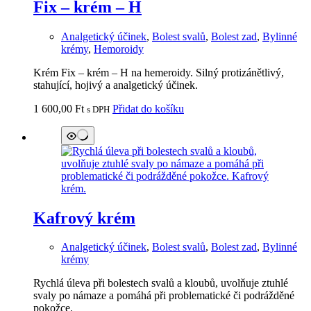
Fix – krém – H
Analgetický účinek
,
Bolest svalů
,
Bolest zad
,
Bylinné
krémy
,
Hemoroidy
Krém Fix – krém – H na hemeroidy. Silný protizánětlivý,
stahující, hojivý a analgetický účinek.
1 600,00
Ft
Přidat do košíku
s DPH
Kafrový krém
Analgetický účinek
,
Bolest svalů
,
Bolest zad
,
Bylinné
krémy
Rychlá úleva při bolestech svalů a kloubů, uvolňuje ztuhlé
svaly po námaze a pomáhá při problematické či podrážděné
pokožce.