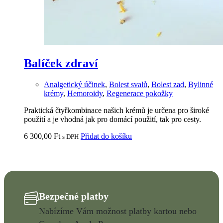
Balíček zdraví
Analgetický účinek
,
Bolest svalů
,
Bolest zad
,
Bylinné
krémy
,
Hemoroidy
,
Regenerace pokožky
Praktická čtyřkombinace našich krémů je určena pro široké
použití a je vhodná jak pro domácí použití, tak pro cesty.
6 300,00
Ft
Přidat do košíku
s DPH
Bezpečné platby
Nabízíme Vám možnost platby kartou nebo