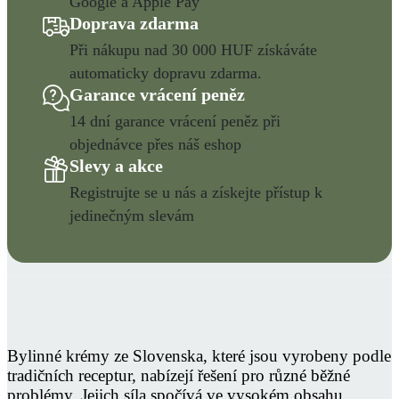
Google a Apple Pay
Doprava zdarma
Při nákupu nad 30 000 HUF získáváte
automaticky dopravu zdarma.
Garance vrácení peněz
14 dní garance vrácení peněz při
objednávce přes náš eshop
Slevy a akce
Registrujte se u nás a získejte přístup k
jedinečným slevám
Bylinné krémy ze Slovenska, které jsou vyrobeny podle
tradičních receptur, nabízejí řešení pro různé běžné
problémy. Jejich síla spočívá ve vysokém obsahu