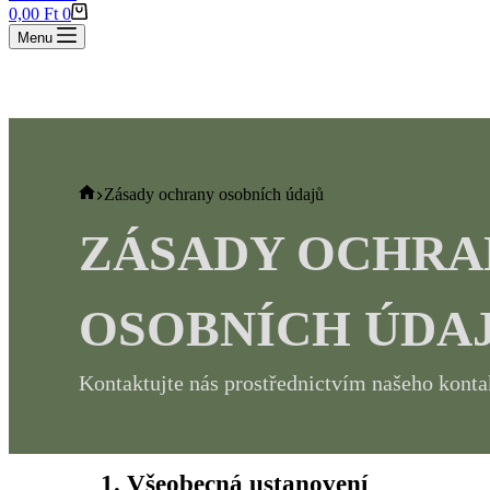
Shopping
0,00
Ft
0
cart
Menu
🚚
Home
Zásady ochrany osobních údajů
ZÁSADY OCHRA
OSOBNÍCH ÚDA
Kontaktujte nás prostřednictvím našeho konta
1. Všeobecná ustanovení