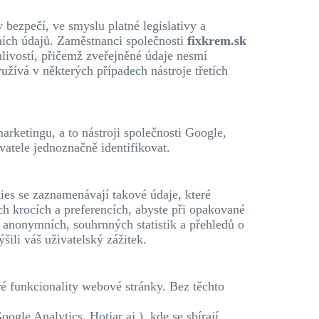
bezpečí, ve smyslu platné legislativy a
obních údajů. Zaměstnanci společnosti
fixkrem.sk
livostí, přičemž zveřejněné údaje nesmí
užívá v některých případech nástroje třetích
arketingu, a to nástroji společnosti Google,
vatele jednoznačně identifikovat.
ies se zaznamenávají takové údaje, které
h krocích a preferencích, abyste při opakované
 anonymních, souhrnných statistik a přehledů o
li váš uživatelský zážitek.
é funkcionality webové stránky. Bez těchto
ogle Analytics, Hotjar aj.), kde se sbírají