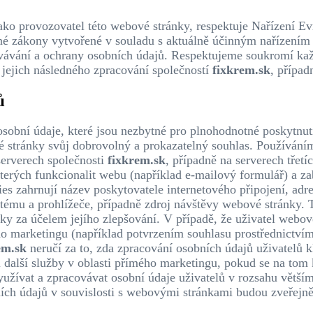
 jako provozovatel této webové stránky, respektuje Nařízení
atné zákony vytvořené v souladu s aktuálně účinným naříze
covávání a ochrany osobních údajů. Respektujeme soukromí ka
 jejich následného zpracování společností
fixkrem.sk
, případ
ů
osobní údaje, které jsou nezbytné pro plnohodnotné poskytnutí
é stránky svůj dobrovolný a prokazatelný souhlas. Používání
erverech společnosti
fixkrem.sk
, případně na serverech třet
kterých funkcionalit webu (například e-mailový formulář) a za
ies zahrnují název poskytovatele internetového připojení, adre
tému a prohlížeče, případně zdroj návštěvy webové stránky.
ky za účelem jejího zlepšování. V případě, že uživatel webov
o marketingu (například potvrzením souhlasu prostřednictvím
em.sk
neručí za to, zda zpracování osobních údajů uživatelů k
 další služby v oblasti přímého marketingu, pokud se na tom 
užívat a zpracovávat osobní údaje uživatelů v rozsahu větším
ích údajů v souvislosti s webovými stránkami budou zveřejněn