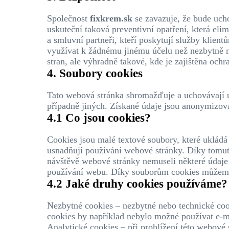
Společnost
fixkrem.sk
se zavazuje, že bude ucho
uskuteční taková preventivní opatření, která elim
a smluvní partneři, kteří poskytují služby klie
využívat k žádnému jinému účelu než nezbytně n
stran, ale výhradně takové, kde je zajištěna ochr
4. Soubory cookies
Tato webová stránka shromažďuje a uchovávají úda
případně jiných. Získané údaje jsou anonymizován
4.1 Co jsou cookies?
Cookies jsou malé textové soubory, které ukládá
usnadňují používání webové stránky. Díky tomut
návštěvě webové stránky nemuseli některé údaje 
používání webu. Díky souborům cookies můžeme w
4.2 Jaké druhy cookies používáme?
Nezbytné cookies – nezbytné nebo technické cook
cookies by například nebylo možné používat e-m
Analytické cookies – při prohlížení této webové s