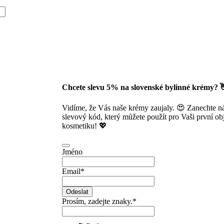
Chcete slevu 5% na slovenské bylinné krémy? 
Vidíme, že Vás naše krémy zaujaly. 😍 Zanechte 
slevový kód, který můžete použít pro Vaši první obj
kosmetiku! 💖
Jméno
Email
*
Odeslat
Prosím, zadejte znaky.
*