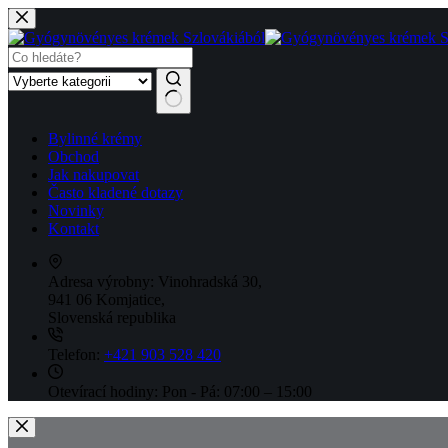
Skip
to
content
No
Bylinné krémy
results
Obchod
Jak nakupovat
Často kladené dotazy
Novinky
Kontakt
Adresa výrobny:
Vinohradská 30,
941 06 Komjatice,
Slovenská republika
Telefon:
+421 903 528 420
Otevírací hodiny:
Pon - Pá: 07:00 – 15:00