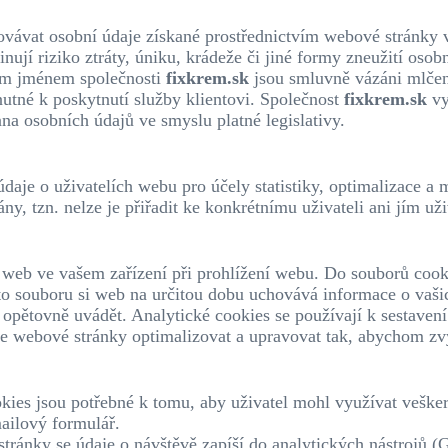
vávat osobní údaje získané prostřednictvím webové stránky v 
inují riziko ztráty, úniku, krádeže či jiné formy zneužití os
ntům jménem společnosti
fixkrem.sk
jsou smluvně vázáni mlčen
utné k poskytnutí služby klientovi. Společnost
fixkrem.sk
vy
ana osobních údajů ve smyslu platné legislativy.
je o uživatelích webu pro účely statistiky, optimalizace a m
y, tzn. nelze je přiřadit ke konkrétnímu uživateli ani jím uži
 web ve vašem zařízení při prohlížení webu. Do souborů cook
o souboru si web na určitou dobu uchovává informace o vašic
opětovně uvádět. Analytické cookies se používají k sestavení
ebové stránky optimalizovat a upravovat tak, abychom zvýši
ies jsou potřebné k tomu, aby uživatel mohl využívat vešker
ailový formulář.
tránky se údaje o návštěvě zapíší do analytických nástrojů (Go