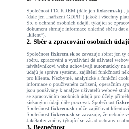
Společnost FIX KREM (dále jen
fixkrem.sk
) ,
(dále jen „nařízení GDPR“) jakož i všechny pl
Sb. o ochraně osobních údajů, týkající se zpra
dokument shrnuje informace ohledně sběru dat a
„klient“).
2. Sběr a zpracování osobních údaj
Společnost
fixkrem.sk
se zavazuje sbírat jen ty 
sběru, zpracování a využívání dá uživatel webov
návštěvníkovi webu uchovávají automaticky na s
údajů je správa systému, zajištění funkčnosti ně
pro klienta. Nezbytné, analytické a funkční cook
informace o používaném zařízení, operačním sys
jsou používány k analýze uživatelů webové strán
se zpracováním osobních údajů pro účely příméh
získanými údaji dále pracovat. Společnost
fixkr
Společnost
fixkrem.sk
může zajišťovat klientovi
Společnost
fixkrem.sk
se zavazuje, že nebude vy
Jakékoliv změny týkající se zásad ochrany osobn
3. Bezpečnost