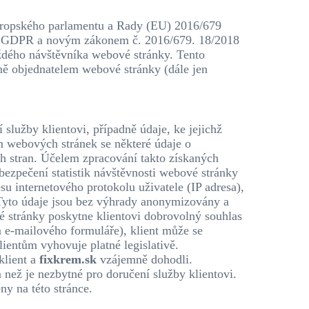
 Evropského parlamentu a Rady (EU) 2016/679
ním GDPR a novým zákonem č. 2016/679. 18/2018
ždého návštěvníka webové stránky. Tento
ně objednatelem webové stránky (dále jen
 služby klientovi, případně údaje, ke jejichž
m webových stránek se některé údaje o
ích stran. Účelem zpracování takto získaných
bezpečení statistik návštěvnosti webové stránky
su internetového protokolu uživatele (IP adresa),
 Tyto údaje jsou bez výhrady anonymizovány a
é stránky poskytne klientovi dobrovolný souhlas
 e-mailového formuláře), klient může se
lientům vyhovuje platné legislativě.
klient a
fixkrem.sk
vzájemně dohodli.
 než je nezbytné pro doručení služby klientovi.
y na této stránce.