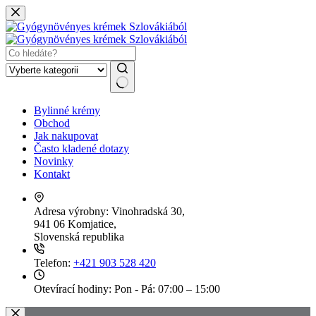
Skip
to
content
No
Bylinné krémy
results
Obchod
Jak nakupovat
Často kladené dotazy
Novinky
Kontakt
Adresa výrobny:
Vinohradská 30,
941 06 Komjatice,
Slovenská republika
Telefon:
+421 903 528 420
Otevírací hodiny:
Pon - Pá: 07:00 – 15:00