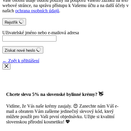
Vaše osobní údaje budou použity na podporu Vašeho zážitku na této
webové stránce, na správu přístupu k Vašemu účtu a na další účely v
našich
ochrana osobních údajů
.
Rejstřík
Uživatelské jméno nebo e-mailová adresa
Získat nové heslo
← Zpět k přihlášení
Chcete slevu 5% na slovenské bylinné krémy? 👋
Vidíme, že Vás naše krémy zaujaly. 😍 Zanechte nám Váš e-
mail a obratem Vám zašleme jedinečný slevový kód, který
můžete použít pro Vaši první objednávku. Užijte si kvalitní
slovenskou přírodní kosmetiku! 💖