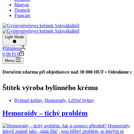
Magyar
Deutsch
Français
Light Mode
Přihlášení
Shopping
0,00
Ft
0
cart
Menu
oručení zdarma při objednávce nad 30 000 HUF • Odesíláme do 2
Štítek
výroba bylinného krému
Bylinné krémy
,
Hemoroidy
,
Léčivé byliny
Hemoroidy – tichý problém