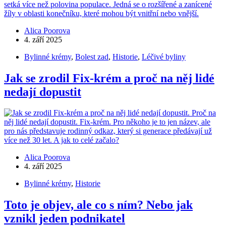
Alica Poorova
4. září 2025
Bylinné krémy
,
Bolest zad
,
Historie
,
Léčivé byliny
Jak se zrodil Fix-krém a proč na něj lidé
nedají dopustit
Alica Poorova
4. září 2025
Bylinné krémy
,
Historie
Toto je objev, ale co s ním? Nebo jak
vznikl jeden podnikatel