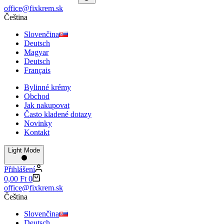
No
office@fixkrem.sk
results
Čeština
Slovenčina
Deutsch
Magyar
Deutsch
Français
Bylinné krémy
Obchod
Jak nakupovat
Často kladené dotazy
Novinky
Kontakt
Light Mode
Přihlášení
Shopping
0,00
Ft
0
cart
office@fixkrem.sk
Čeština
Slovenčina
Deutsch