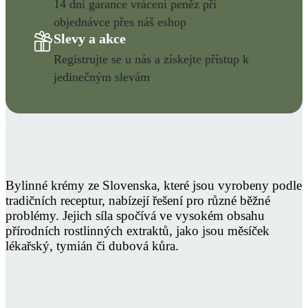
14 dní garance vrácení peněz při
objednávce přes náš eshop
Slevy a akce
Registrujte se u nás a získejte přístup k
jedinečným slevám
Bylinné krémy ze Slovenska, které jsou vyrobeny podle
tradičních receptur, nabízejí řešení pro různé běžné
problémy. Jejich síla spočívá ve vysokém obsahu
přírodních rostlinných extraktů, jako jsou měsíček
lékařský, tymián či dubová kůra.