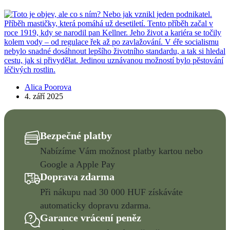
Alica Poorova
4. září 2025
Bezpečné platby
Nabízíme Vám možnost platby kartou nebo
Google a Apple Pay
Doprava zdarma
Při nákupu nad 30 000 HUF získáváte
automaticky dopravu zdarma.
Garance vrácení peněz