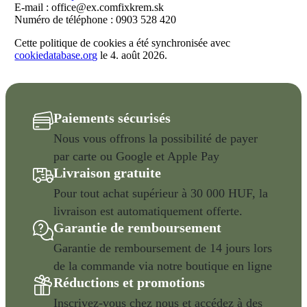
E-mail :
office@
ex.com
fixkrem.sk
Numéro de téléphone : 0903 528 420
Cette politique de cookies a été synchronisée avec
cookiedatabase.org
le 4. août 2026.
Paiements sécurisés
Nous vous offrons la possibilité de payer
par carte ou Google et Apple Pay
Livraison gratuite
Pour tout achat supérieur à 30 000 HUF, la
livraison est automatiquement offerte.
Garantie de remboursement
Garantie de remboursement de 14 jours lors
de la commande via notre boutique en ligne
Réductions et promotions
Inscrivez-vous chez nous et accédez à des