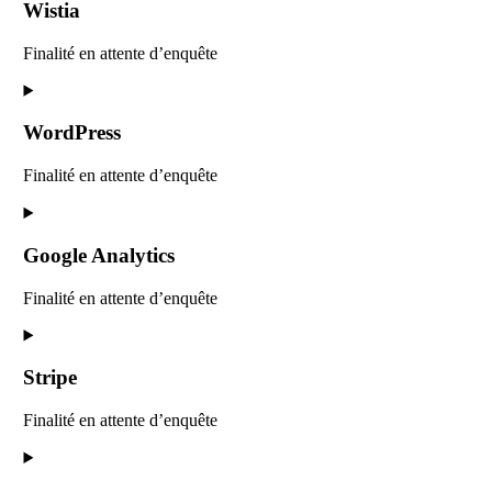
service
Wistia
woocommerce
Finalité en attente d’enquête
Consent
to
service
WordPress
wistia
Finalité en attente d’enquête
Consent
to
service
Google Analytics
wordpress
Finalité en attente d’enquête
Consent
to
service
Stripe
google-
analytics
Finalité en attente d’enquête
Consent
to