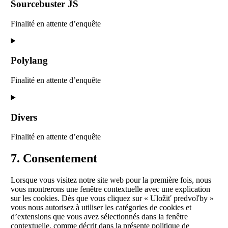
service
Sourcebuster JS
stripe
Finalité en attente d’enquête
Consent
to
service
Polylang
sourcebuster-
js
Finalité en attente d’enquête
Consent
to
service
Divers
polylang
Finalité en attente d’enquête
Consent
7. Consentement
to
service
Lorsque vous visitez notre site web pour la première fois, nous
divers
vous montrerons une fenêtre contextuelle avec une explication
sur les cookies. Dès que vous cliquez sur « Uložiť predvoľby »
vous nous autorisez à utiliser les catégories de cookies et
d’extensions que vous avez sélectionnés dans la fenêtre
contextuelle, comme décrit dans la présente politique de