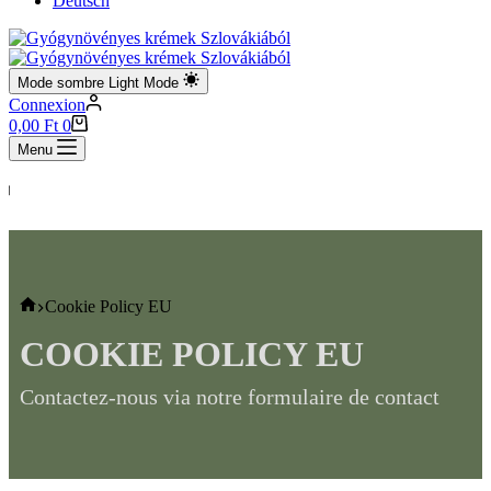
Deutsch
Mode sombre
Light Mode
Connexion
Panier
0,00
Ft
0
d’achat
Menu
🚚 L
Accueil
Cookie Policy EU
COOKIE POLICY EU
Contactez-nous via notre formulaire de contact