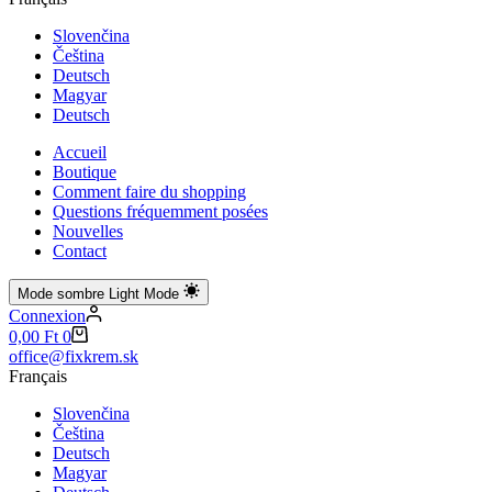
Slovenčina
Čeština
Deutsch
Magyar
Deutsch
Accueil
Boutique
Comment faire du shopping
Questions fréquemment posées
Nouvelles
Contact
Mode sombre
Light Mode
Connexion
Panier
0,00
Ft
0
d’achat
office@fixkrem.sk
Français
Slovenčina
Čeština
Deutsch
Magyar