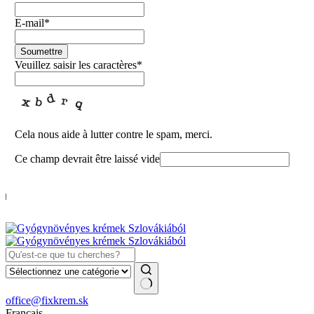
E-mail
*
Soumettre
Veuillez saisir les caractères
*
Cela nous aide à lutter contre le spam, merci.
Ce champ devrait être laissé vide
🚚 L
Aucun
office@fixkrem.sk
résultat
Français