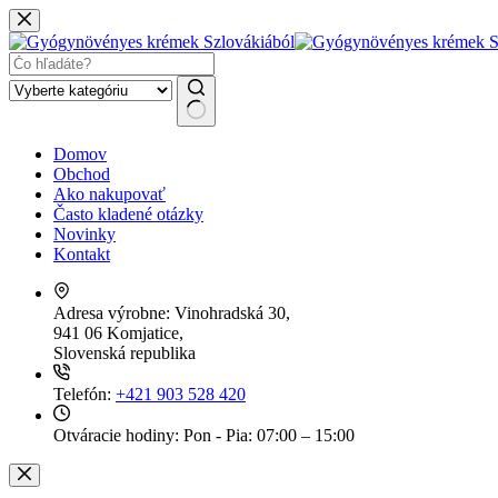
Skip
to
content
No
Domov
results
Obchod
Ako nakupovať
Často kladené otázky
Novinky
Kontakt
Adresa výrobne:
Vinohradská 30,
941 06 Komjatice,
Slovenská republika
Telefón:
+421 903 528 420
Otváracie hodiny:
Pon - Pia: 07:00 – 15:00