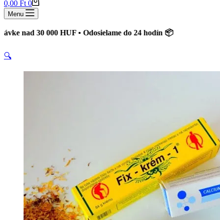
Shopping
0,00
Ft
0
cart
Menu
ad 30 000 HUF • Odosielame do 24 hodín 📦
🔍