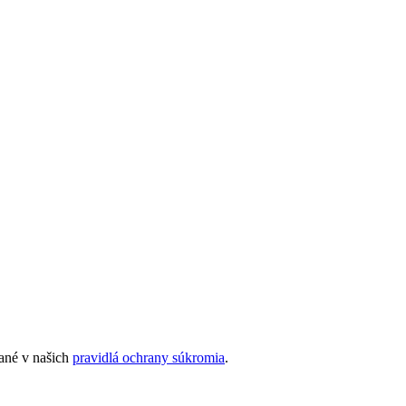
sané v našich
pravidlá ochrany súkromia
.