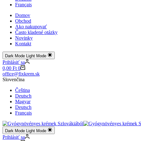
Français
Domov
Obchod
Ako nakupovať
Často kladené otázky
Novinky
Kontakt
Dark Mode
Light Mode
Prihlásiť sa
Shopping
0,00
Ft
0
cart
office@fixkrem.sk
Slovenčina
Čeština
Deutsch
Magyar
Deutsch
Français
Dark Mode
Light Mode
Prihlásiť sa