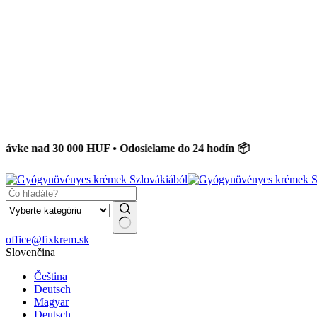
ad 30 000 HUF • Odosielame do 24 hodín 📦
No
office@fixkrem.sk
results
Slovenčina
Čeština
Deutsch
Magyar
Deutsch