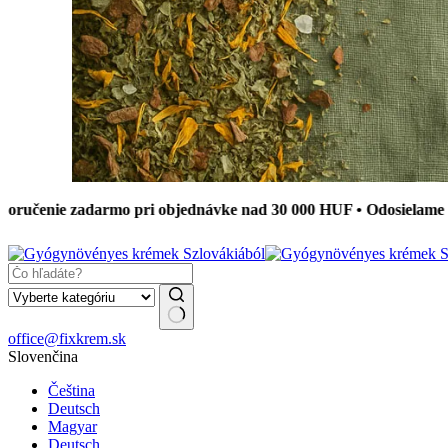
ie zadarmo pri objednávke nad 30 000 HUF • Odosielame do 24 h
No
office@fixkrem.sk
results
Slovenčina
Čeština
Deutsch
Magyar
Deutsch