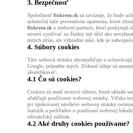
3. Bezpečnosť
Spoločnosť
fixkrem.sk
sa zaväzuje, že bude uch
uskutoční také preventívne opatrenia, ktoré elim
fixkrem.sk
a zmluvní partneri, ktorí poskytujú 
nesmú využívať na žiadny iný účel ako nevyhnut
tretích strán, ale výhradne také, kde je zabezpe
4. Súbory cookies
Táto webová stránka zhromažďuje a uchovávajú úd
Google, prípadne iných. Získané údaje sú anonym
identifikovať.
4.1 Čo sú cookies?
Cookies sú malé textové súbory, ktoré ukladá we
uľahčujú používanie webovej stránky. Vďaka tomu
pri opakovanej návšteve webovej stránky nemuse
štatistík a prehľadov o používaní webovej loka
užívateľský zážitok.
4.2 Aké druhy cookies používame?