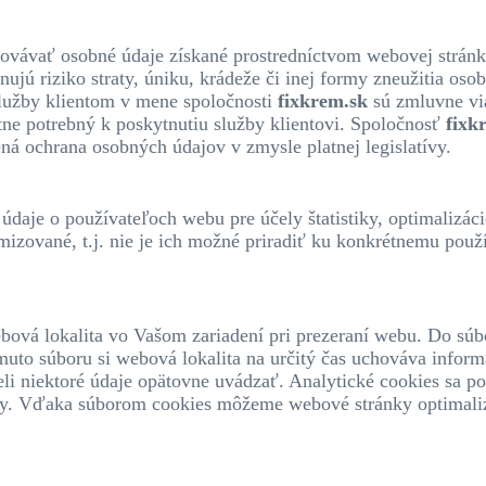
ovávať osobné údaje získané prostredníctvom webovej stránky 
inujú riziko straty, úniku, krádeže či inej formy zneužitia os
služby klientom v mene spoločnosti
fixkrem.sk
sú zmluvne via
ne potrebný k poskytnutiu služby klientovi. Spoločnosť
fixk
čená ochrana osobných údajov v zmysle platnej legislatívy.
aje o používateľoch webu pre účely štatistiky, optimalizácie
izované, t.j. nie je ich možné priradiť ku konkrétnemu použ
bová lokalita vo Vašom zariadení pri prezeraní webu. Do súb
to súboru si webová lokalita na určitý čas uchováva informá
li niektoré údaje opätovne uvádzať. Analytické cookies sa 
lity. Vďaka súborom cookies môžeme webové stránky optimali