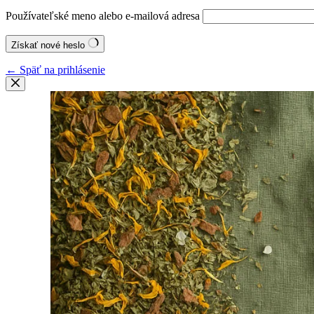
Používateľské meno alebo e-mailová adresa
Získať nové heslo
← Späť na prihlásenie