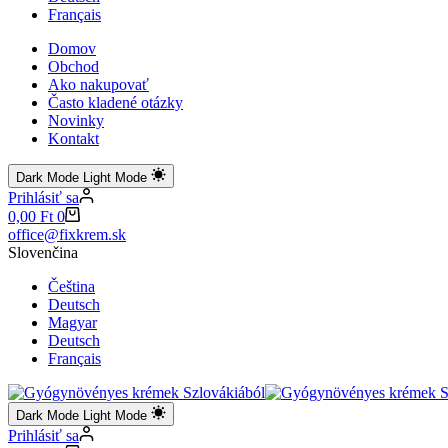
Français
Domov
Obchod
Ako nakupovať
Často kladené otázky
Novinky
Kontakt
Dark Mode
Light Mode
Prihlásiť sa
Shopping
0,00
Ft
0
cart
office@fixkrem.sk
Slovenčina
Čeština
Deutsch
Magyar
Deutsch
Français
Dark Mode
Light Mode
Prihlásiť sa