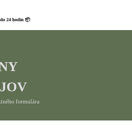
odín 📦
NY
JOV
ktného formulára