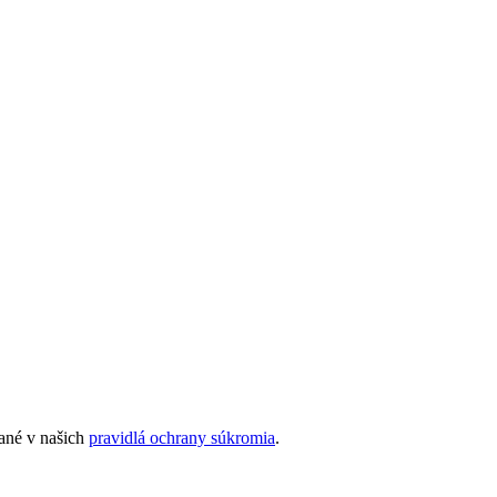
sané v našich
pravidlá ochrany súkromia
.