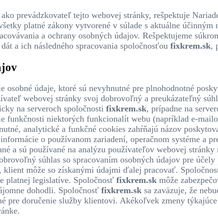
, ako prevádzkovateľ tejto webovej stránky, rešpektuje Nari
 všetky platné zákony vytvorené v súlade s aktuálne účinn
pracovávania a ochrany osobných údajov. Rešpektujeme súkro
dát a ich následného spracovania spoločnosťou
fixkrem.sk
,
ajov
ie osobné údaje, ktoré sú nevyhnutné pre plnohodnotné poskyt
žívateľ webovej stránky svoj dobrovoľný a preukázateľný súh
icky na serveroch spoločnosti
fixkrem.sk
, prípadne na server
e funkčnosti niektorých funkcionalít webu (napríklad e-mailov
nutné, analytické a funkčné cookies zahŕňajú názov poskytova
, informácie o používanom zariadení, operačnom systéme a pr
né a sú používané na analýzu používateľov webovej stránky n
dobrovoľný súhlas so spracovaním osobných údajov pre účely
, klient môže so získanými údajmi ďalej pracovať. Spoločno
 platnej legislatíve. Spoločnosť
fixkrem.sk
môže zabezpečova
jomne dohodli. Spoločnosť
fixkrem.sk
sa zaväzuje, že nebu
é pre doručenie služby klientovi. Akékoľvek zmeny týkajúce 
ránke.