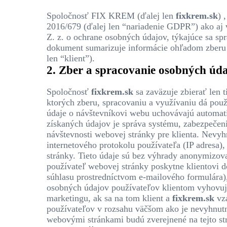
Spoločnosť FIX KREM (ďalej len
fixkrem.sk
) 
2016/679 (ďalej len “nariadenie GDPR”) ako aj
Z. z. o ochrane osobných údajov, týkajúce sa s
dokument sumarizuje informácie ohľadom zberu 
len “klient”).
2. Zber a spracovanie osobných úd
Spoločnosť
fixkrem.sk
sa zaväzuje zbierať len t
ktorých zberu, spracovaniu a využívaniu dá pou
údaje o návštevníkovi webu uchovávajú automat
získaných údajov je správa systému, zabezpečeni
návštevnosti webovej stránky pre klienta. Nevyh
internetového protokolu používateľa (IP adresa)
stránky. Tieto údaje sú bez výhrady anonymizova
používateľ webovej stránky poskytne klientovi 
súhlasu prostredníctvom e-mailového formulára)
osobných údajov používateľov klientom vyhovuje
marketingu, ak sa na tom klient a
fixkrem.sk
vzá
používateľov v rozsahu väčšom ako je nevyhnutn
webovými stránkami budú zverejnené na tejto st