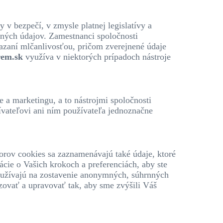
v bezpečí, v zmysle platnej legislatívy a
obných údajov. Zamestnanci spoločnosti
zaní mlčanlivosťou, pričom zverejnené údaje
rem.sk
využíva v niektorých prípadoch nástroje
 a marketingu, a to nástrojmi spoločnosti
ívateľovi ani ním používateľa jednoznačne
orov cookies sa zaznamenávajú také údaje, ktoré
cie o Vašich krokoch a preferenciách, aby ste
používajú na zostavenie anonymných, súhrnných
zovať a upravovať tak, aby sme zvýšili Váš