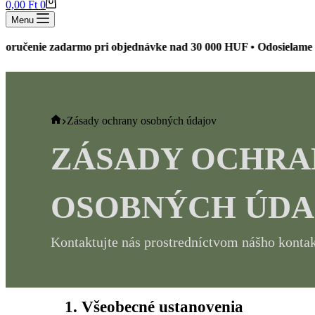
Shopping
0,00
Ft
0
cart
Menu
ie zadarmo pri objednávke nad 30 000 HUF • Odosielame do 24 h
Home
Zásady ochrany osobných údajov
ZÁSADY OCHRA
OSOBNÝCH ÚDA
Kontaktujte nás prostredníctvom nášho konta
1. Všeobecné ustanovenia