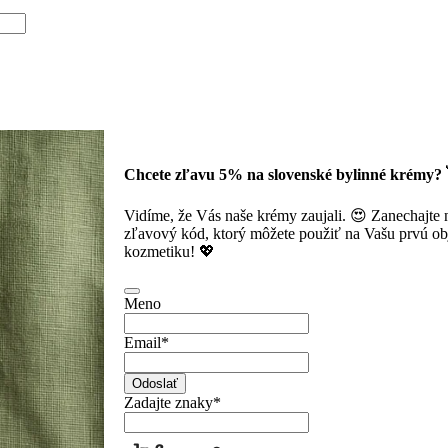
Chcete zľavu 5% na slovenské bylinné krémy? 
Vidíme, že Vás naše krémy zaujali. 😍 Zanechajte
zľavový kód, ktorý môžete použiť na Vašu prvú obj
kozmetiku! 💖
Meno
Email
*
Odoslať
Zadajte znaky
*