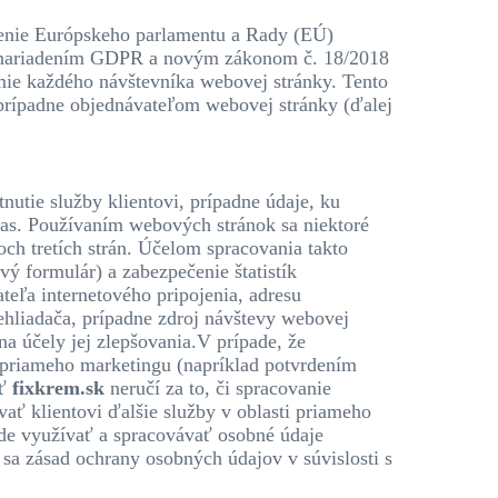
adenie Európskeho parlamentu a Rady (EÚ)
ým nariadením GDPR a novým zákonom č. 18/2018
mie každého návštevníka webovej stránky. Tento
 prípadne objednávateľom webovej stránky (ďalej
nutie služby klientovi, prípadne údaje, ku
las. Používaním webových stránok sa niektoré
och tretích strán. Účelom spracovania takto
ý formulár) a zabezpečenie štatistík
teľa internetového pripojenia, adresu
ehliadača, prípadne zdroj návštevy webovej
a účely jej zlepšovania.V prípade, že
 priameho marketingu (napríklad potvrdením
sť
fixkrem.sk
neručí za to, či spracovanie
ť klientovi ďalšie služby v oblasti priameho
de využívať a spracovávať osobné údaje
sa zásad ochrany osobných údajov v súvislosti s