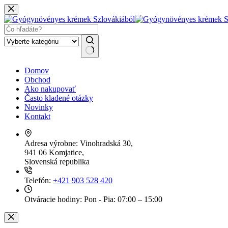
Skip
to
content
No
Domov
results
Obchod
Ako nakupovať
Často kladené otázky
Novinky
Kontakt
Adresa výrobne:
Vinohradská 30,
941 06 Komjatice,
Slovenská republika
Telefón:
+421 903 528 420
Otváracie hodiny:
Pon - Pia: 07:00 – 15:00