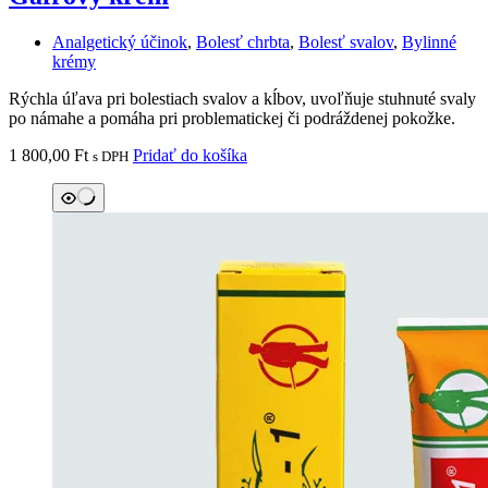
Analgetický účinok
,
Bolesť chrbta
,
Bolesť svalov
,
Bylinné
krémy
Rýchla úľava pri bolestiach svalov a kĺbov, uvoľňuje stuhnuté svaly
po námahe a pomáha pri problematickej či podráždenej pokožke.
1 800,00
Ft
Pridať do košíka
s DPH