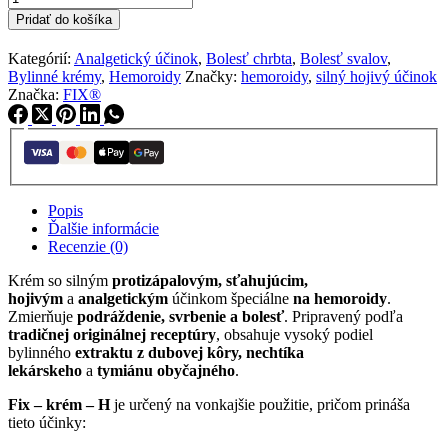
Fix
Pridať do košíka
-
krém
Kategórií:
Analgetický účinok
,
Bolesť chrbta
,
Bolesť svalov
,
-
Bylinné krémy
,
Hemoroidy
Značky:
hemoroidy
,
silný hojivý účinok
H
Značka:
FIX®
Popis
Ďalšie informácie
Recenzie (0)
Krém so silným
protizápalovým, sťahujúcim,
hojivým
a
analgetickým
účinkom špeciálne
na hemoroidy
.
Zmierňuje
podráždenie, svrbenie a bolesť
. Pripravený podľa
tradičnej originálnej receptúry
, obsahuje vysoký podiel
bylinného
extraktu z dubovej kôry, nechtíka
lekárskeho
a
tymiánu obyčajného
.
Fix – krém – H
je určený na vonkajšie použitie, pričom prináša
tieto účinky: