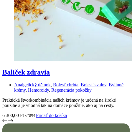
Balíček zdravia
Analgetický účinok
,
Bolesť chrbta
,
Bolesť svalov
,
Bylinné
krémy
,
Hemoroidy
,
Regenerácia pokožky
Praktická štvorkombinácia našich krémov je určená na široké
použitie a je vhodná tak na domáce použitie, ako aj na cesty.
6 300,00
Ft
Pridať do košíka
s DPH