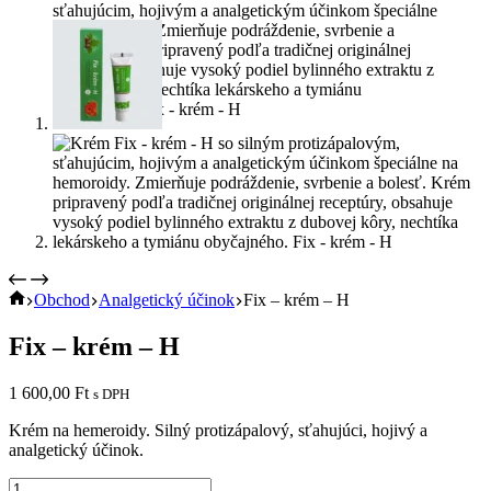
Home
Obchod
Analgetický účinok
Fix – krém – H
Fix – krém – H
1 600,00
Ft
s DPH
Krém na hemeroidy. Silný protizápalový, sťahujúci, hojivý a
analgetický účinok.
množstvo