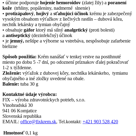
• účinne podporuje
hojenie hemoroidov
(zlatej žily) a
poranení
kože
(trhliny, popáleniny, nadmerné slnenie)
•
protizápalový
,
hojivý
a
sťahujúci účinok
krému je zabezpečený
vysokým obsahom výťažkov z liečivých rastlín – dubová kôra,
nechtík lekársky a tymian obyčajný
• obsahuje
gáfor
ktorý má silný
analgetický
(proti bolesti)
a
antiseptický
(dezinfekčný) účinok
• je
jemný,
neštípe a výborne sa vstrebáva, nespôsobuje zafarbenie
bielizne
Spôsob použitia:
Krém nanášať v tenkej vrstve na postihnuté
miesto po dobu 5 -7 dní, po odoznení príznakov ďalej pokračovať
1-2 x týždenne.
Zloženie:
výťažok z dubovej kôry, nechtíka lekárskeho, tymianu
obyčajného a iné zložky uvedené na obale.
Balenie:
tuba 30 g
Kontaktné údaje výrobcu:
FIX – výroba zdravotníckych potrieb, s.r.o.
Vinohradská 30
941 06 Komjatice
Slovenská republika
EMAIL:
office@fixkrem.sk
, Tel.kontakt:
+421 903 528 420
Hmotnosť
0,1 kg