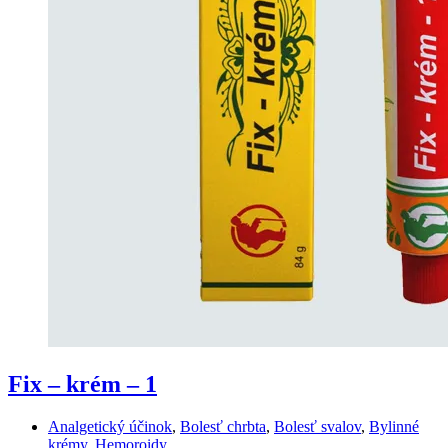
Fix – krém – 1
Analgetický účinok
,
Bolesť chrbta
,
Bolesť svalov
,
Bylinné
krémy
,
Hemoroidy