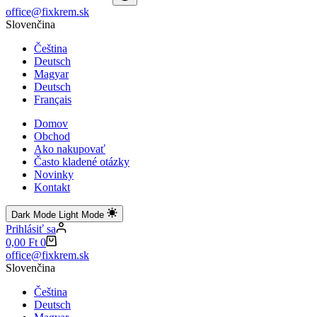
No
office@fixkrem.sk
results
Slovenčina
Čeština
Deutsch
Magyar
Deutsch
Français
Domov
Obchod
Ako nakupovať
Často kladené otázky
Novinky
Kontakt
Dark Mode
Light Mode
Prihlásiť sa
Shopping
0,00
Ft
0
cart
office@fixkrem.sk
Slovenčina
Čeština
Deutsch