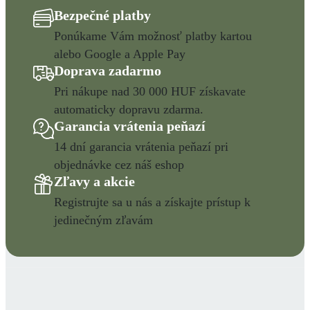
Bezpečné platby
Ponúkame Vám možnosť platby kartou
alebo Google a Apple Pay
Doprava zadarmo
Pri nákupe nad 30 000 HUF získavate
automaticky dopravu zdarma.
Garancia vrátenia peňazí
14 dní garancia vrátenia peňazí pri
objednávke cez náš eshop
Zľavy a akcie
Registrujte sa u nás a získajte prístup k
jedinečným zľavám