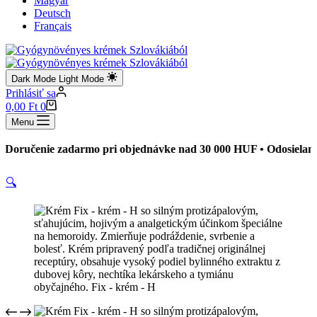
Magyar
Deutsch
Français
Dark Mode
Light Mode
Prihlásiť sa
Shopping
0,00
Ft
0
cart
Menu
nie zadarmo pri objednávke nad 30 000 HUF • Odosielame do 24 
🔍