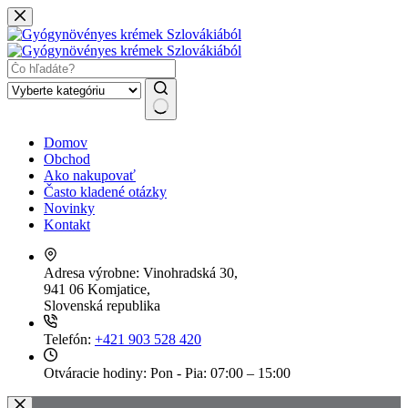
Skip
to
content
No
Domov
results
Obchod
Ako nakupovať
Často kladené otázky
Novinky
Kontakt
Adresa výrobne:
Vinohradská 30,
941 06 Komjatice,
Slovenská republika
Telefón:
+421 903 528 420
Otváracie hodiny:
Pon - Pia: 07:00 – 15:00