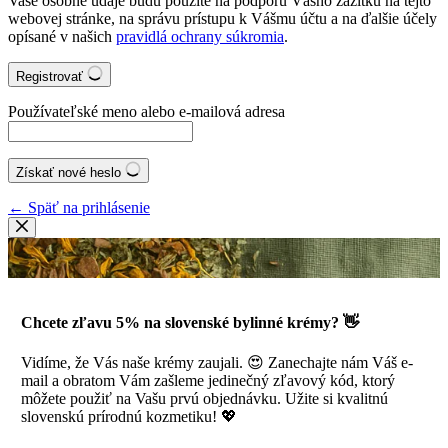
Vaše osobné údaje budú použité na podporu Vášho zážitku na tejto
webovej stránke, na správu prístupu k Vášmu účtu a na ďalšie účely
opísané v našich
pravidlá ochrany súkromia
.
Registrovať
Používateľské meno alebo e-mailová adresa
Získať nové heslo
← Späť na prihlásenie
Chcete zľavu 5% na slovenské bylinné krémy? 👋
Vidíme, že Vás naše krémy zaujali. 😍 Zanechajte nám Váš e-
mail a obratom Vám zašleme jedinečný zľavový kód, ktorý
môžete použiť na Vašu prvú objednávku. Užite si kvalitnú
slovenskú prírodnú kozmetiku! 💖