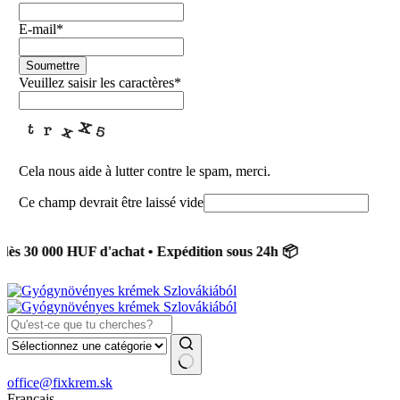
E-mail
*
Soumettre
Veuillez saisir les caractères
*
Cela nous aide à lutter contre le spam, merci.
Ce champ devrait être laissé vide
0 000 HUF d'achat • Expédition sous 24h 📦
Aucun
office@fixkrem.sk
résultat
Français