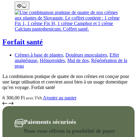
Forfait santé
Crèmes à base de plantes
,
Douleurs musculaires
,
Effet
analgésique
,
Hémorroïdes
,
Mal de dos
,
Régénération de la
peau
La combinaison pratique de quatre de nos crèmes est conçue pour
une large utilisation et convient aussi bien à un usage domestique
qu’en voyage. Forfait santé
6 300,00
Ft
Ajouter au panier
avec TVA
Paiements sécurisés
Nous vous offrons la possibilité de payer