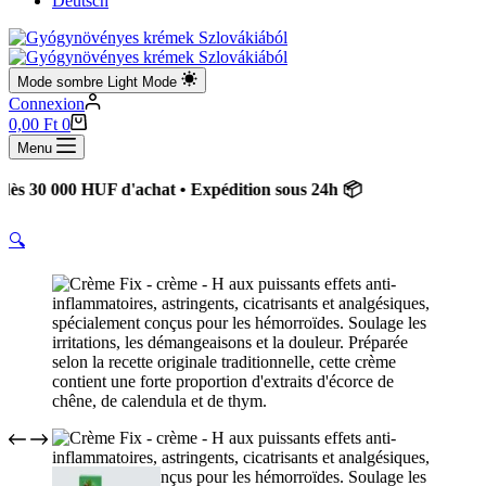
Deutsch
Mode sombre
Light Mode
Connexion
Panier
0,00
Ft
0
d’achat
Menu
0 000 HUF d'achat • Expédition sous 24h 📦
🔍