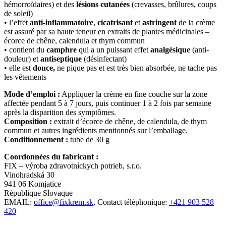
hémorroïdaires) et des
lésions cutanées
(crevasses, brûlures, coups
de soleil)
• l’effet
anti-inflammatoire
,
cicatrisant
et
astringent
de la crème
est assuré par sa haute teneur en extraits de plantes médicinales –
écorce de chêne, calendula et thym commun
• contient du
camphre
qui a un puissant effet
analgésique
(anti-
douleur) et
antiseptique
(désinfectant)
• elle est
douce,
ne pique pas et est très bien absorbée, ne tache pas
les vêtements
Mode d’emploi :
Appliquer la crème en fine couche sur la zone
affectée pendant 5 à 7 jours, puis continuer 1 à 2 fois par semaine
après la disparition des symptômes.
Composition :
extrait d’écorce de chêne, de calendula, de thym
commun et autres ingrédients mentionnés sur l’emballage.
Conditionnement :
tube de 30 g
Coordonnées du fabricant :
FIX – výroba zdravotníckych potrieb, s.r.o.
Vinohradská 30
941 06 Komjatice
République Slovaque
EMAIL:
office@fixkrem.sk
, Contact téléphonique:
+421 903 528
420