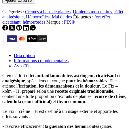
Ajouter au panier
Fix
-
Catégories :
Crèmes à base de plantes
,
Douleurs musculaires
,
Effet
crème
analgésique
,
Hémorroïdes
,
Mal de dos
Étiquettes :
fort effet
-
cicatrisant
,
hémorroïdes
Marque :
FIX®
H
Description
Informations complémentaires
Avis (0)
Crème à fort effet
anti-inflammatoire, astringent, cicatrisant
et
analgésique
, spécialement conçue
pour les hémorroïdes
. Elle
atténue l’
irritation, les démangeaisons et la douleur
. Le Fix –
krém – H, préparé selon une
recette originale traditionnelle
,
contient une forte proportion d’extraits de plantes :
écorce de chêne,
calendula (souci officinal)
et
thym commun
.
Le Fix – crème – H est destiné à un usage externe et apporte les
effets suivants :
• favorise efficacement la
guérison des hémorroïdes
(crises