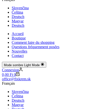
Slovenčina
Čeština
Deutsch
Magyar
Deutsch
Accueil
Boutique
Comment faire du shopping
Questions fréquemment posées
Nouvelles
Contact
Mode sombre
Light Mode
Connexion
Panier
0,00
Ft
0
d’achat
office@fixkrem.sk
Français
Slovenčina
Čeština
Deutsch
Magyar