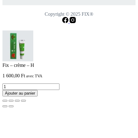
Copyright © 2025 FIX®
Fix – crème – H
1 600,00
Ft
avec TVA
quantité
de
Ajouter au panier
Fix
-
crème
-
H